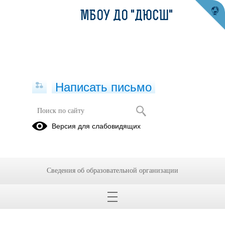
МБОУ ДО "ДЮСШ"
Написать письмо
Памятка - Международный день
Версия для слабовидящих
борьбы с коррупцией.
15.12.2023
Сведения об образовательной организации
Памятка - Международный день борьбы с коррупцией.doc
(скачать)